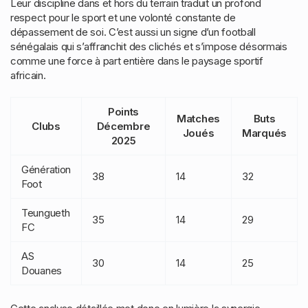
Leur discipline dans et hors du terrain traduit un profond
respect pour le sport et une volonté constante de
dépassement de soi. C’est aussi un signe d’un football
sénégalais qui s’affranchit des clichés et s’impose désormais
comme une force à part entière dans le paysage sportif
africain.
Points
Matches
Buts
Clubs
Décembre
Joués
Marqués
2025
Génération
38
14
32
Foot
Teungueth
35
14
29
FC
AS
30
14
25
Douanes