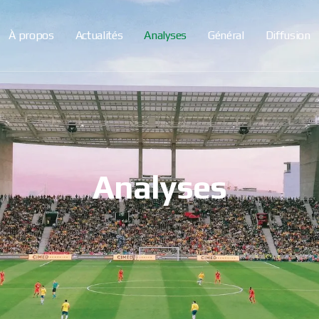
À propos
Actualités
Analyses
Général
Diffusion
Analyses