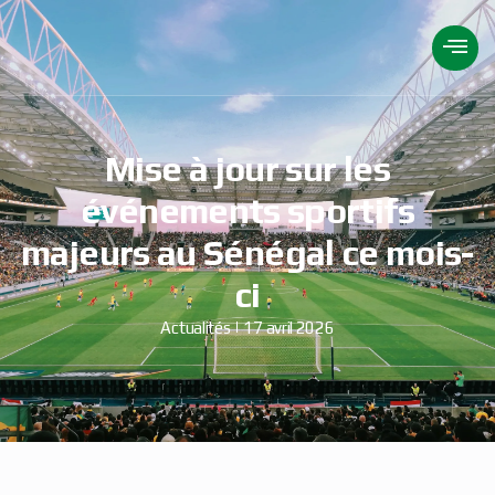
Mise à jour sur les
événements sportifs
majeurs au Sénégal ce mois-
ci
Actualités
17 avril 2026