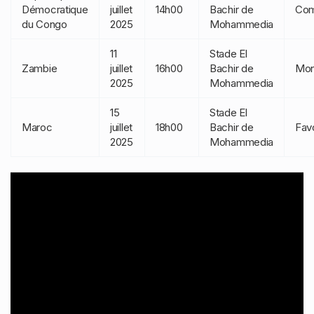
Démocratique
juillet
14h00
Bachir de
Com
du Congo
2025
Mohammedia
11
Stade El
Zambie
juillet
16h00
Bachir de
Mon
2025
Mohammedia
15
Stade El
Maroc
juillet
18h00
Bachir de
Favo
2025
Mohammedia