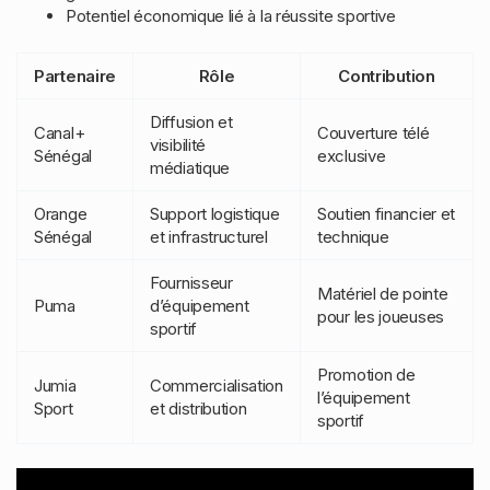
Potentiel économique lié à la réussite sportive
Partenaire
Rôle
Contribution
Diffusion et
Canal+
Couverture télé
visibilité
Sénégal
exclusive
médiatique
Orange
Support logistique
Soutien financier et
Sénégal
et infrastructurel
technique
Fournisseur
Matériel de pointe
Puma
d’équipement
pour les joueuses
sportif
Promotion de
Jumia
Commercialisation
l’équipement
Sport
et distribution
sportif