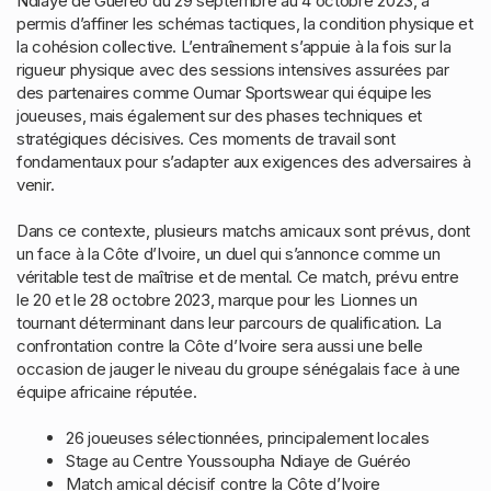
Ndiaye de Guéréo du 29 septembre au 4 octobre 2023, a
permis d’affiner les schémas tactiques, la condition physique et
la cohésion collective. L’entraînement s’appuie à la fois sur la
rigueur physique avec des sessions intensives assurées par
des partenaires comme Oumar Sportswear qui équipe les
joueuses, mais également sur des phases techniques et
stratégiques décisives. Ces moments de travail sont
fondamentaux pour s’adapter aux exigences des adversaires à
venir.
Dans ce contexte, plusieurs matchs amicaux sont prévus, dont
un face à la Côte d’Ivoire, un duel qui s’annonce comme un
véritable test de maîtrise et de mental. Ce match, prévu entre
le 20 et le 28 octobre 2023, marque pour les Lionnes un
tournant déterminant dans leur parcours de qualification. La
confrontation contre la Côte d’Ivoire sera aussi une belle
occasion de jauger le niveau du groupe sénégalais face à une
équipe africaine réputée.
26 joueuses sélectionnées, principalement locales
Stage au Centre Youssoupha Ndiaye de Guéréo
Match amical décisif contre la Côte d’Ivoire