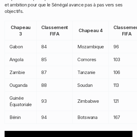
et ambition pour que le Sénégal avance pas à pas vers ses
objectifs.
Chapeau
Classement
Classeme
Chapeau 4
3
FIFA
FIFA
Gabon
84
Mozambique
96
Angola
85
Comores
103
Zambie
87
Tanzanie
106
Ouganda
88
Soudan
113
Guinée
93
Zimbabwe
121
Équatoriale
Bénin
94
Botswana
167