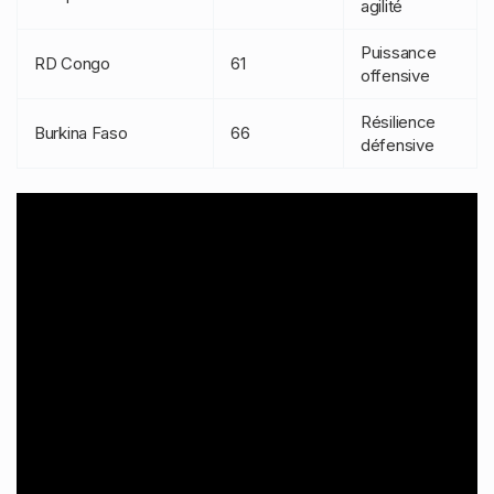
agilité
Puissance
RD Congo
61
offensive
Résilience
Burkina Faso
66
défensive