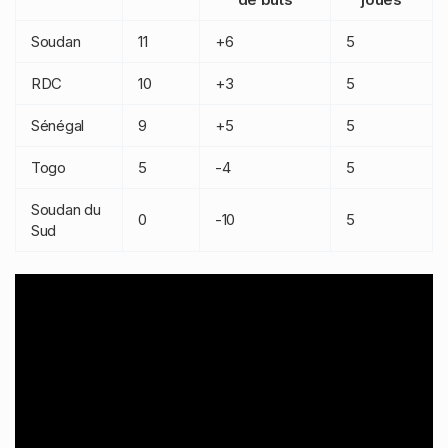
Soudan
11
+6
5
RDC
10
+3
5
Sénégal
9
+5
5
Togo
5
-4
5
Soudan du
0
-10
5
Sud