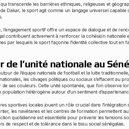
e qui transcende les barrières ethniques, religieuses et géogra
 de Dakar, le sport agit comme un langage universel capable 
s.
le, l’engagement sportif offre un espace de dialogue et de ren
égal contribuent activement à renforcer la cohésion nationale e
par lesquels le sport façonne l’identité collective tout en f
r de l’unité nationale au Sén
tour de l’équipe nationale de football et la lutte traditionnell
nationales, les clivages politiques ou sociaux s’effacent au pr
 de ses couleurs. Cette unité spontanée, que l’on observe lor
e population hétérogène autour d’un sentiment d’appartenance
s sportives locales jouent un rôle crucial dans l’intégration s
uartier, les navétanes et les centres de formation permettent a
action quotidienne est essentielle pour prévenir les tensions soc
rs de respect et de tolérance dans le tissu social sénégalais.