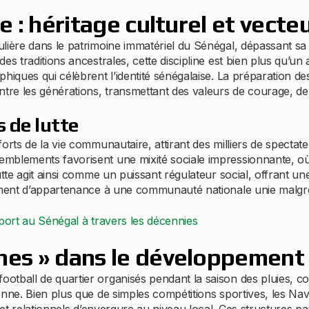
le : héritage culturel et vecte
lière dans le patrimoine immatériel du Sénégal, dépassant sa
es traditions ancestrales, cette discipline est bien plus qu’un
iques qui célèbrent l’identité sénégalaise. La préparation des 
tre les générations, transmettant des valeurs de courage, de l
s de lutte
orts de la vie communautaire, attirant des milliers de specta
mblements favorisent une mixité sociale impressionnante, où
tte agit ainsi comme un puissant régulateur social, offrant une
iment d’appartenance à une communauté nationale unie malgré l
port au Sénégal à travers les décennies
anes » dans le développemen
tball de quartier organisés pendant la saison des pluies, con
enne. Bien plus que de simples compétitions sportives, les Na