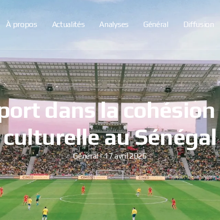
À propos
Actualités
Analyses
Général
Diffusion
port dans la cohésion 
culturelle au Sénégal
Général
17 avril 2026