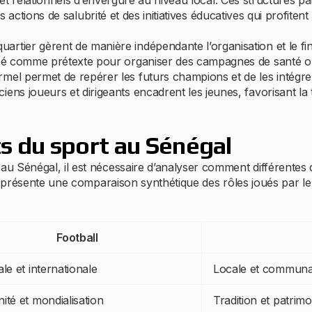
 et relationnels d’envergure au niveau local. Ces structures par
es actions de salubrité et des initiatives éducatives qui profite
uartier gèrent de manière indépendante l’organisation et le 
lisé comme prétexte pour organiser des campagnes de santé o
mel permet de repérer les futurs champions et de les intégre
iens joueurs et dirigeants encadrent les jeunes, favorisant la 
s du sport au Sénégal
u Sénégal, il est nécessaire d’analyser comment différentes d
 présente une comparaison synthétique des rôles joués par le fo
Football
le et internationale
Locale et communa
ité et mondialisation
Tradition et patrimo