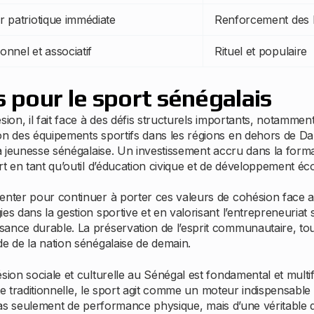
r patriotique immédiate
Renforcement des 
tionnel et associatif
Rituel et populaire
s pour le sport sénégalais
ion, il fait face à des défis structurels importants, notamment
on des équipements sportifs dans les régions en dehors de Da
la jeunesse sénégalaise. Un investissement accru dans la form
rt en tant qu’outil d’éducation civique et de développement é
enter pour continuer à porter ces valeurs de cohésion face a
es dans la gestion sportive et en valorisant l’entrepreneuriat 
nce durable. La préservation de l’esprit communautaire, tout e
de de la nation sénégalaise de demain.
ion sociale et culturelle au Sénégal est fondamental et multifa
utte traditionnelle, le sport agit comme un moteur indispensabl
git pas seulement de performance physique, mais d’une véritable