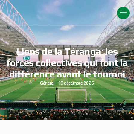
Lions de la Téranga: les
forces collectives qui font la
différence avant le tournoi
Général
18 décembre 2025