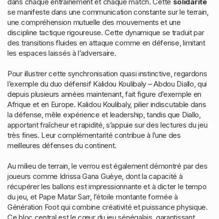
dans chaque entraînement et chaque match. Cette
solidarité
se manifeste dans une communication constante sur le terrain,
une compréhension mutuelle des mouvements et une
discipline tactique rigoureuse. Cette dynamique se traduit par
des transitions fluides en attaque comme en défense, limitant
les espaces laissés à l’adversaire.
Pour illustrer cette synchronisation quasi instinctive, regardons
l’exemple du duo défensif Kalidou Koulibaly – Abdou Diallo, qui
depuis plusieurs années maintenant, fait figure d’exemple en
Afrique et en Europe. Kalidou Koulibaly, pilier indiscutable dans
la défense, mêle expérience et leadership, tandis que Diallo,
apportant fraîcheur et rapidité, s’appuie sur des lectures du jeu
très fines. Leur complémentarité contribue à l’une des
meilleures défenses du continent.
Au milieu de terrain, le verrou est également démontré par des
joueurs comme Idrissa Gana Guèye, dont la capacité à
récupérer les ballons est impressionnante et à dicter le tempo
du jeu, et Pape Matar Sarr, l’étoile montante formée à
Génération Foot qui combine créativité et puissance physique.
Ce bloc central est le cœur du jeu sénégalais, garantissant