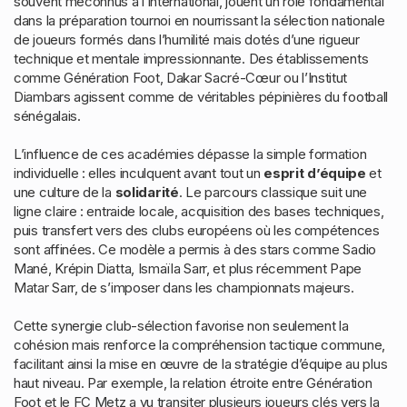
souvent méconnus à l’international, jouent un rôle fondamental
dans la préparation tournoi en nourrissant la sélection nationale
de joueurs formés dans l’humilité mais dotés d’une rigueur
technique et mentale impressionnante. Des établissements
comme Génération Foot, Dakar Sacré-Cœur ou l’Institut
Diambars agissent comme de véritables pépinières du football
sénégalais.
L’influence de ces académies dépasse la simple formation
individuelle : elles inculquent avant tout un
esprit d’équipe
et
une culture de la
solidarité
. Le parcours classique suit une
ligne claire : entraide locale, acquisition des bases techniques,
puis transfert vers des clubs européens où les compétences
sont affinées. Ce modèle a permis à des stars comme Sadio
Mané, Krépin Diatta, Ismaïla Sarr, et plus récemment Pape
Matar Sarr, de s’imposer dans les championnats majeurs.
Cette synergie club-sélection favorise non seulement la
cohésion mais renforce la compréhension tactique commune,
facilitant ainsi la mise en œuvre de la stratégie d’équipe au plus
haut niveau. Par exemple, la relation étroite entre Génération
Foot et le FC Metz a vu transiter plusieurs joueurs clés vers la