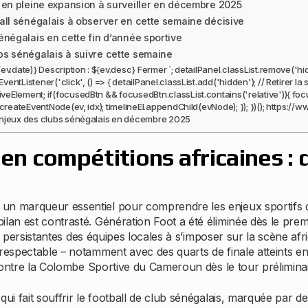
r en pleine expansion à surveiller en décembre 2025
ball sénégalais à observer en cette semaine décisive
énégalais en cette fin d’année sportive
bs sénégalais à suivre cette semaine
v.date)} Description : ${ev.desc} Fermer `; detailPanel.classList.remove('hid
tListener('click', () => { detailPanel.classList.add('hidden'); // Retirer la 
lement; if(focusedBtn && focusedBtn.classList.contains('relative')){ focusedB
= createEventNode(ev, idx); timelineEl.appendChild(evNode); }); })(); htt
enjeux des clubs sénégalais en décembre 2025
en compétitions africaines : 
5
un marqueur essentiel pour comprendre les enjeux sportifs de
ilan est contrasté. Génération Foot a été éliminée dès le pre
ltés persistantes des équipes locales à s’imposer sur la scène a
 respectable – notamment avec des quarts de finale atteints e
e contre la Colombe Sportive du Cameroun dès le tour préliminai
ui fait souffrir le football de club sénégalais, marquée par de