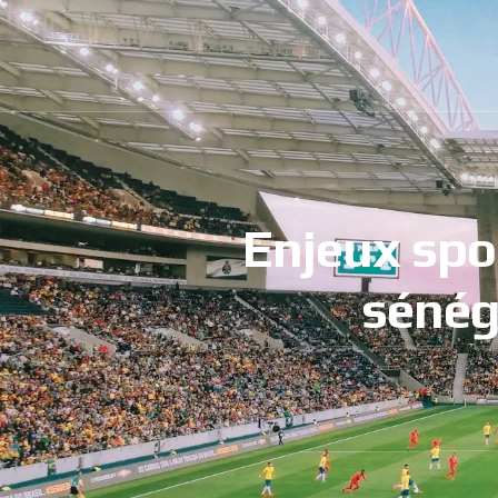
Enjeux spo
sénég