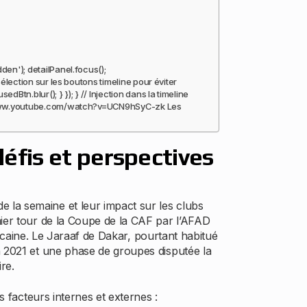
den'); detailPanel.focus();
sélection sur les boutons timeline pour éviter
tn.blur(); } }); } // Injection dans la timeline
ps://www.youtube.com/watch?v=UCN9hSyC-zk Les
défis et perspectives
 la semaine et leur impact sur les clubs
mier tour de la Coupe de la CAF par l’AFAD
fricaine. Le Jaraaf de Dakar, pourtant habitué
n 2021 et une phase de groupes disputée la
re.
s facteurs internes et externes :