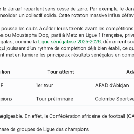
le Jaraaf repartent sans cesse de zéro. Par exemple, le Jar
lider un collectif solide. Cette rotation massive influe défa
ousse les clubs à céder leurs talents avant les compétitions
 ou Moustapha Diop, parti à Metz en Ligue 1 française, priva
galais, comme la
Ligue sénégalaise 2025-2026
, démarrent so
qui jouissent d’un rythme de compétition déjà bien établi, ce q
ivant met en lumière les principaux résultats sénégalais en comp
tion
Tour atteint
Adv
AF
1er tour
AFAD d’Abidjan
pions
Tour préliminaire
Colombe Sportiv
ligeable. En effet, la Confédération africaine de football 
phase de groupes de Ligue des champions