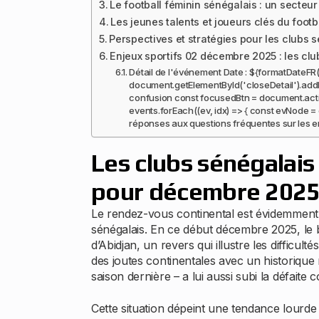
Le football féminin sénégalais : un secteu
Les jeunes talents et joueurs clés du foot
Perspectives et stratégies pour les clubs s
Enjeux sportifs 02 décembre 2025 : les clu
Détail de l'événement Date : ${formatDateFR(e
document.getElementById('closeDetail').addEven
confusion const focusedBtn = document.activeE
events.forEach((ev, idx) => { const evNode 
réponses aux questions fréquentes sur les 
Les clubs sénégalais 
pour décembre 202
Le rendez-vous continental est évidemment 
sénégalais. En ce début décembre 2025, le b
d’Abidjan, un revers qui illustre les difficu
des joutes continentales avec un historique
saison dernière – a lui aussi subi la défait
Cette situation dépeint une tendance lourde q