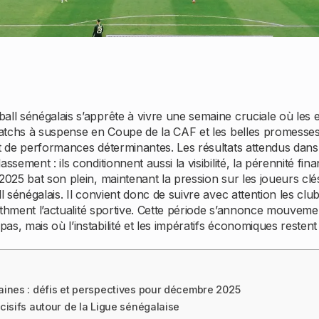
ll sénégalais s’apprête à vivre une semaine cruciale où les enj
 matchs à suspense en Coupe de la CAF et les belles promesses 
ût de performances déterminantes. Les résultats attendus dans
ssement : ils conditionnent aussi la visibilité, la pérennité fi
2025 bat son plein, maintenant la pression sur les joueurs clés
l sénégalais. Il convient donc de suivre avec attention les clu
 rythment l’actualité sportive. Cette période s’annonce mouvem
s, mais où l’instabilité et les impératifs économiques resten
aines : défis et perspectives pour décembre 2025
cisifs autour de la Ligue sénégalaise