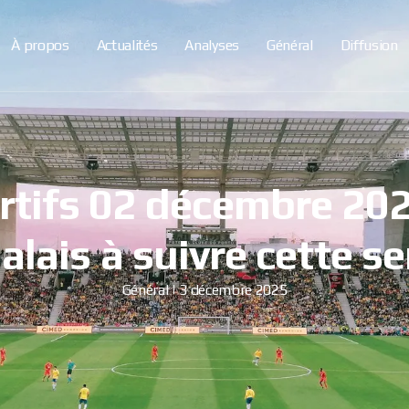
À propos
Actualités
Analyses
Général
Diffusion
rtifs 02 décembre 2025
alais à suivre cette s
Général
3 décembre 2025