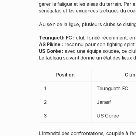
gérer la fatigue et les aléas du terrain. P
sénégalais et les exigences tactiques du co
Au sein de la ligue, plusieurs clubs se disti
Teungueth FC :
club fondé récemment, en f
AS Pikine :
reconnu pour son fighting spirit
US Gorée :
avec une équipe soudée, ce club
Le tableau suivant donne un état des lieux 
Position
Club
1
Teungueth FC
2
Jaraaf
3
US Gorée
L’intensité des confrontations, couplée à l’