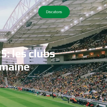
Discutons
: les clubs
emaine