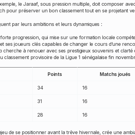
ar exemple, le Jaraaf, sous pression multiple, doit composer a
ach pour préserver un bon classement tout en se projetant ver
nguent par leurs ambitions et leurs dynamiques :
orte progression, qui mise sur une formation locale compéten
 et ses joueurs clés capables de changer le cours d’une renc
 cherche à renouer avec ses prestigieux souvenirs et clarté 
du classement provisoire de la Ligue 1 sénégalaise fin novemb
Points
Matchs joués
34
16
31
16
28
16
enjeu de se positionner avant la trêve hivernale, crée une ambi