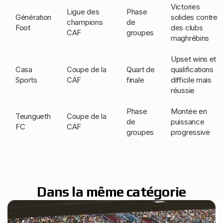
Victories
Ligue des
Phase
Génération
solides contre
champions
de
Foot
des clubs
CAF
groupes
maghrébins
Upset wins et
Casa
Coupe de la
Quart de
qualifications
Sports
CAF
finale
difficile mais
réussie
Phase
Montée en
Teungueth
Coupe de la
de
puissance
FC
CAF
groupes
progressive
Dans la même catégorie