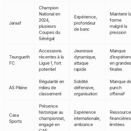
Champion
National en
Maintenir l
Expérience,
2024,
forme
Jaraaf
profondeur
plusieurs
malgré la
de banc
Coupes du
pression
Sénégal
Accessions
Jeunesse
Manque
Teungueth
récentes à la
dynamique,
d’expérien
FC
Ligue 1, fort
attaque
en grande
potentiel
rapide
finales
Régularité en
Solidité
Manque d
AS Pikine
milieu de
défensive,
punch
classement
organisation
offensif
Présence
historique au
Expérience
Ressource
Casa
championnat,
internationale,
financières
Sports
engagé en
ambiance
limitées
CAF