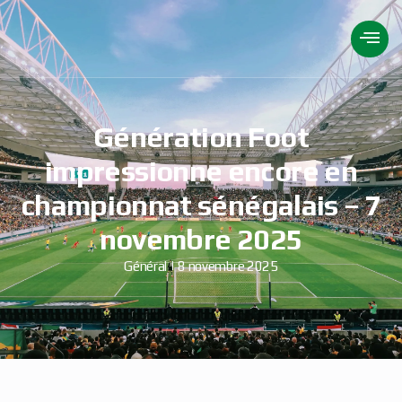
Génération Foot
impressionne encore en
championnat sénégalais – 7
novembre 2025
Général
8 novembre 2025