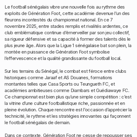
Le football sénégalais vibre une nouvelle fois au rythme des
exploits de Génération Foot, cette académie devenue l’un des
fleurons incontestés du championnat national. En ce 7
novembre 2025, entre stades remplis et rivalités ardentes, ce
club emblématique continue d’émerveiller par son jeu collectif,
sa rigueur défensive et sa capacité à former des talents dès le
plus jeune âge. Alors que la Ligue 1 sénégalaise bat son plein, la
montée en puissance de Génération Foot symbolise
l’effervescence et la qualité grandissante du football local.
Sur les terrains du Sénégal, le combat est féroce entre clubs
historiques comme Jaraaf et AS Douanes, formations
montantes telles que Casa Sports ou Teungueth FC, et
académies ambitieuses comme Diambars et Guédiawaye FC.
Ce championnat est bien plus qu’une simple compétition : c’est
la vitrine d’une culture footballistique riche, passionnée et en
pleine évolution. Chaque rencontre est l’occasion d’apprécier la
technicité, le rythme et les stratégies innovantes qui façonnent
le football sénégalais de demain.
Dans ce contexte, Génération Foot ne cesse de repousser ses