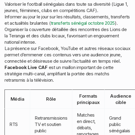
Valoriser le football sénégalais dans toute sa diversité (Ligue 1,
jeunes, féminines, clubs en compétitions CAF).
Informer au jour le jour sur les résultats, classements, transferts
et actualités brulantes (
transferts sénégal octobre 2025
).
Organiser la couverture détaillée des rencontres des Lions de
la Teranga et des clubs locaux, favorisant un engouement
national intense.
La présence sur Facebook, YouTube et autres réseaux sociaux
permet d’emmener ces contenus vers une audience jeune,
connectée et désireuse de suivre l’actualité en temps réel.
Facebook Live CAF
est un maillon important de cette
stratégie multi-canal, amplifiant la portée des matchs
retransmis à la télévision.
Formats
Audience
Média
Rôle
principaux
cible
Matches
Retransmissions
Grand
en direct,
RTS
TV et soutien
public
débats,
public
sénégalais
reportages