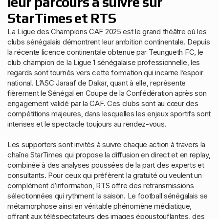
leur parcours à suivre sur
StarTimes et RTS
La Ligue des Champions CAF 2025 est le grand théâtre où les
clubs sénégalais démontrent leur ambition continentale. Depuis
la récente licence continentale obtenue par Teungueth FC, le
club champion de la Ligue 1 sénégalaise professionnelle, les
regards sont tournés vers cette formation qui incarne l’espoir
national. L’ASC Jaraaf de Dakar, quant à elle, représente
fièrement le Sénégal en Coupe de la Confédération après son
engagement validé par la CAF. Ces clubs sont au cœur des
compétitions majeures, dans lesquelles les enjeux sportifs sont
intenses et le spectacle toujours au rendez-vous.
Les supporters sont invités à suivre chaque action à travers la
chaîne StarTimes qui propose la diffusion en direct et en replay,
combinée à des analyses poussées de la part des experts et
consultants. Pour ceux qui préfèrent la gratuité ou veulent un
complément d’information, RTS offre des retransmissions
sélectionnées qui rythment la saison. Le football sénégalais se
métamorphose ainsi en véritable phénomène médiatique,
offrant aux téléspectateurs des images époustouflantes, des