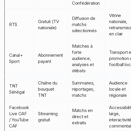
Confédération
Vitrine
Diffusion de
Gratuit (TV
nationale,
RTS
matchs
nationale)
retransmis
sélectionnés
en clair
Matches à
forte
Transport e
Canal+
Abonnement
audience,
promotion 
Sport
payant
analyses et
football loc
débats
Chaîne du
Summaries,
Audience
TNT
bouquet
reportages,
locale et
Sénégal
TNT
matchs
régionale
Facebook
Accessibili
Matchs en
Live CAF
Streaming
large,
direct et
/ YouTube
gratuit
interactivité
extraits
CAF
commentai