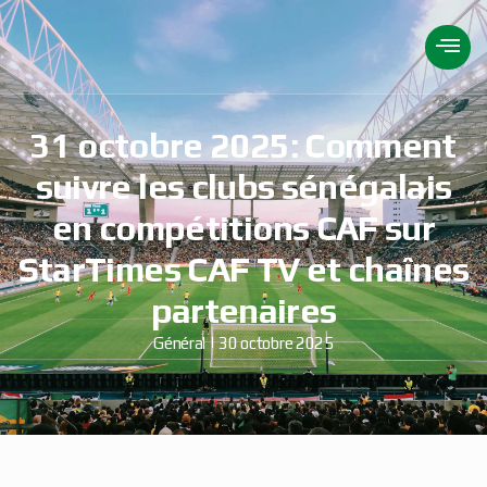
31 octobre 2025: Comment
suivre les clubs sénégalais
en compétitions CAF sur
StarTimes CAF TV et chaînes
partenaires
Général
30 octobre 2025