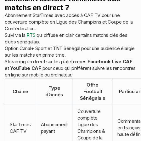
matchs en direct ?
Abonnement StarTimes avec accès à CAF TV pour une
couverture complète en Ligue des Champions et Coupe de la
Confédération.
Suivi via la
RTS
qui diffuse en clair certains matchs clés des
clubs sénégalais.
Option Canal+ Sport et TNT Sénégal pour une audience élargie
sur les matchs en prime time.
Streaming en direct sur les plateformes
Facebook Live CAF
et
YouTube CAF
pour ceux qui préfèrent suivre les rencontres
en ligne sur mobile ou ordinateur.
Offre
Type
Chaîne
Football
Particular
d’accès
Sénégalais
Couverture
complète
Commentai
StarTimes
Abonnement
Ligue des
en français
CAF TV
payant
Champions &
haute défin
Coupe de la