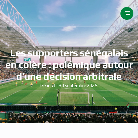
Les supporters sénégalais
en colère : polémique autour
d’une décision arbitrale
Général
30 septembre 2025