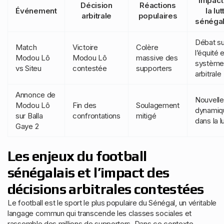
Impact
Décision
Réactions
Événement
la lut
arbitrale
populaires
sénégal
Débat su
Match
Victoire
Colère
l’équité e
Modou Lô
Modou Lô
massive des
système
vs Siteu
contestée
supporters
arbitrale
Annonce de
Nouvell
Modou Lô
Fin des
Soulagement
dynamiq
sur Balla
confrontations
mitigé
dans la l
Gaye 2
Les enjeux du football
sénégalais et l’impact des
décisions arbitrales contestées
Le football est le sport le plus populaire du Sénégal, un véritable
langage commun qui transcende les classes sociales et
rassemble des millions de supporters. Dans ce contexte,