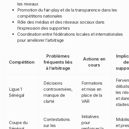
les niveaux
Promotion du fair-play et de la transparence dans les
compétitions nationales
Rôle des médias et des réseaux sociaux dans
l’expression des supporters
Coordination entre fédérations locales et internationales
pour améliorer l’arbitrage
Problèmes
Implic
Actions en
Compétition
fréquents liés
de
cours
à l’arbitrage
suppo
Ferven
Décisions
Formations
débats
Ligue 1
controversées,
et mise en
les ré
Sénégal
manque de
place de la
et dans
clarté
VAR
stades
Initiatives
Contestations
Mobilis
Coupe du
pour
sur les
et pre
Sénégal
renforcer la