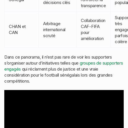
décisions clés
popula
transparence
Suppor
Collaboration
Arbitrage
très
CHAN et
CAF-FIFA
international
engag
CAN
pour
scruté
parfoi
amélioration
colère
Dans ce panorama, il n’est pas rare de voir les supporters
s’organiser autour d’initiatives telles que
groupes de supporters
engagés
qui réclament plus de justice et une vraie
considération pour le football sénégalais lors des grandes
compétitions.