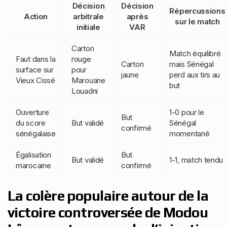
Décision
Décision
Répercussions
Action
arbitrale
après
sur le match
initiale
VAR
Carton
Match équilibré
Faut dans la
rouge
Carton
mais Sénégal
surface sur
pour
jaune
perd aux tirs au
Vieux Cissé
Marouane
but
Louadni
Ouverture
1-0 pour le
But
du score
But validé
Sénégal
confirmé
sénégalaise
momentané
Égalisation
But
But validé
1-1, match tendu
marocaine
confirmé
La colère populaire autour de la
victoire controversée de Modou