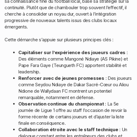
sa connaissance fine du football local, base sa stratégie sur la
continuité. Plutôt que de chambouler trop souvent l’effectif, il
cherche à consolider un noyau dur, ouvert à l’intégration
progressive de nouveaux talents issus des clubs locaux
émergents.
Cette démarche s’appuie sur plusieurs principes clés :
Capitaliser sur l’expérience des joueurs cadres
:
Des éléments comme Mangoné Ndiaye (AS Pikine) et
Pape Fara Gaye (Teungueth FC) apportent stabilité et
leadership.
Renforcer avec de jeunes promesses
: Des joueurs
comme Seydou Ndiaye de Dakar Sacré-Cœur ou Aliou
Ndione de Wallydaan FC montrent un potentiel
remarquable, notamment en défense.
Observation continue du championnat
: La 5e
journée de Ligue 1 offre au staff l’occasion de revoir la
forme récente de certains joueurs et d’ajuster la liste
finale en conséquence.
Collaboration étroite avec le staff technique
: Un
dialogue constant entre les entraîneurs des clubs et