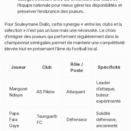
l’équipe nationale pour mieux gérer les disponibilités et
préserver l’endurance des joueurs.
Pour Souleymane Diallo, cette synergie « entre les clubs et la
sélection » n’est pas un luxe mais une nécessité. Le choix
d’intégrer des joueurs qui performent régulièrement dans le
championnat sénégalais permet de maintenir une compétitivité
élevée tout en préservant l’âme du football local.
Rôle /
Joueur
Club
Spécificité
Poste
Leader
Mangoné
d’attaque,
AS Pikine
Attaquant
Ndiaye
buteur
expérimenté
Pape
Solidité
Teungueth
Fara
Défenseur
défensive,
FC
Gaye
ancienneté