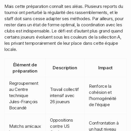
Mais cette préparation connaît ses aléas. Plusieurs reports du
tournoi ont perturbé la régularité des rassemblements, et le
staff doit sans cesse adapter ses méthodes. Par ailleurs, pour
rester dans un état de forme optimal, la coordination avec les
clubs est indispensable. Le défi est d’autant plus grand quand
certains joueurs évoluent sous les couleurs de la sélection A,
les privant temporairement de leur place dans cette équipe
locale.
Élément de
Description
Impact
préparation
Regroupement
Renforce la
au Centre
Travail collectif
cohésion et
technique
intensif avec
l’homogénéité
Jules-François
26 joueurs
de l’équipe
Bocandé
Oppositions
Confrontation à
Matchs amicaux
contre US
un haut niveau