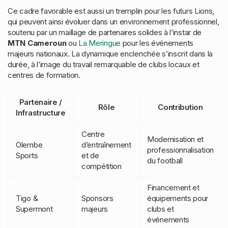
Ce cadre favorable est aussi un tremplin pour les futurs Lions,
qui peuvent ainsi évoluer dans un environnement professionnel,
soutenu par un maillage de partenaires solides à l’instar de
MTN Cameroun
ou
La Meringue
pour les événements
majeurs nationaux. La dynamique enclenchée s’inscrit dans la
durée, à l’image du travail remarquable de clubs locaux et
centres de formation.
Partenaire /
Rôle
Contribution
Infrastructure
Centre
Modernisation et
Olembe
d’entraînement
professionnalisation
Sports
et de
du football
compétition
Financement et
Tigo &
Sponsors
équipements pour
Supermont
majeurs
clubs et
événements