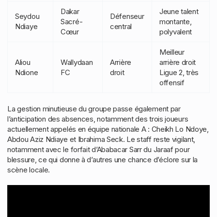
Dakar
Jeune talent
Seydou
Défenseur
Sacré-
montante,
Ndiaye
central
Cœur
polyvalent
Meilleur
Aliou
Wallydaan
Arrière
arrière droit
Ndione
FC
droit
Ligue 2, très
offensif
La gestion minutieuse du groupe passe également par
l’anticipation des absences, notamment des trois joueurs
actuellement appelés en équipe nationale A : Cheikh Lo Ndoye,
Abdou Aziz Ndiaye et Ibrahima Seck. Le staff reste vigilant,
notamment avec le forfait d’Ababacar Sarr du Jaraaf pour
blessure, ce qui donne à d’autres une chance d’éclore sur la
scène locale.