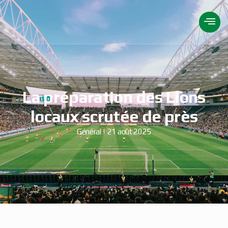
La préparation des Lions
locaux scrutée de près
Général
21 août 2025