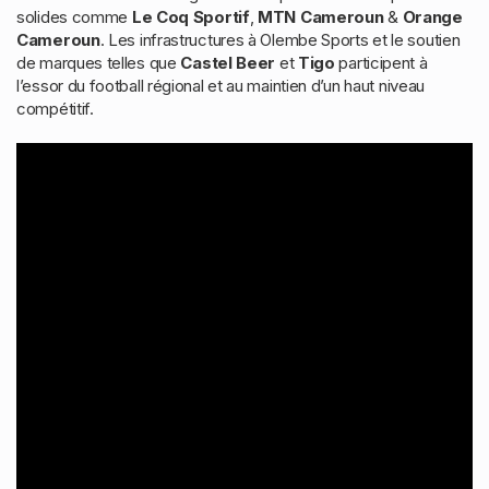
solides comme
Le Coq Sportif
,
MTN Cameroun
&
Orange
Cameroun
. Les infrastructures à Olembe Sports et le soutien
de marques telles que
Castel Beer
et
Tigo
participent à
l’essor du football régional et au maintien d’un haut niveau
compétitif.