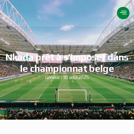
Nkada prêt à s’imposer dans
le championnat belge
Général
30 août 2025