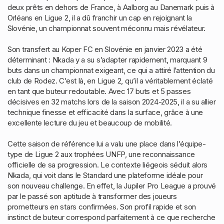
deux prêts en dehors de France, à Aalborg au Danemark puis à
Orléans en Ligue 2, il a dû franchir un cap en rejoignant la
Slovénie, un championnat souvent méconnu mais révélateur.
Son transfert au Koper FC en Slovénie en janvier 2023 a été
déterminant : Nkada y a su s’adapter rapidement, marquant 9
buts dans un championnat exigeant, ce qui a attiré l’attention du
club de Rodez. C’est là, en Ligue 2, qu’il a véritablement éclaté
en tant que buteur redoutable. Avec 17 buts et 5 passes
décisives en 32 matchs lors de la saison 2024-2025, il a su allier
technique finesse et efficacité dans la surface, grâce à une
excellente lecture du jeu et beaucoup de mobilité.
Cette saison de référence lui a valu une place dans l’équipe-
type de Ligue 2 aux trophées UNFP, une reconnaissance
officielle de sa progression. Le contexte liégeois séduit alors
Nkada, qui voit dans le Standard une plateforme idéale pour
son nouveau challenge. En effet, la Jupiler Pro League a prouvé
par le passé son aptitude à transformer des joueurs
prometteurs en stars confirmées. Son profil rapide et son
instinct de buteur correspond parfaitement à ce que recherche