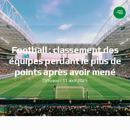
Football : classement des
équipes perdant le plus de
points après avoir mené
Diffusion
11 août 2025