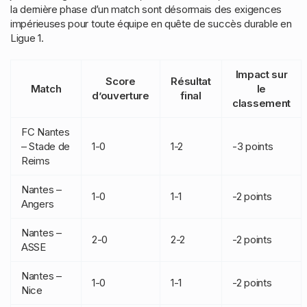
la dernière phase d’un match sont désormais des exigences
impérieuses pour toute équipe en quête de succès durable en
Ligue 1.
Impact sur
Score
Résultat
Match
le
d’ouverture
final
classement
FC Nantes
– Stade de
1-0
1-2
-3 points
Reims
Nantes –
1-0
1-1
-2 points
Angers
Nantes –
2-0
2-2
-2 points
ASSE
Nantes –
1-0
1-1
-2 points
Nice