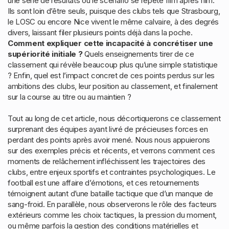
une série de résultats où le scénario se répète film après film.
Ils sont loin d’être seuls, puisque des clubs tels que Strasbourg,
le LOSC ou encore Nice vivent le même calvaire, à des degrés
divers, laissant filer plusieurs points déjà dans la poche.
Comment expliquer cette incapacité à concrétiser une
supériorité initiale ?
Quels enseignements tirer de ce
classement qui révèle beaucoup plus qu’une simple statistique
? Enfin, quel est l’impact concret de ces points perdus sur les
ambitions des clubs, leur position au classement, et finalement
sur la course au titre ou au maintien ?
Tout au long de cet article, nous décortiquerons ce classement
surprenant des équipes ayant livré de précieuses forces en
perdant des points après avoir mené. Nous nous appuierons
sur des exemples précis et récents, et verrons comment ces
moments de relâchement infléchissent les trajectoires des
clubs, entre enjeux sportifs et contraintes psychologiques. Le
football est une affaire d’émotions, et ces retournements
témoignent autant d’une bataille tactique que d’un manque de
sang-froid. En parallèle, nous observerons le rôle des facteurs
extérieurs comme les choix tactiques, la pression du moment,
ou même parfois la gestion des conditions matérielles et