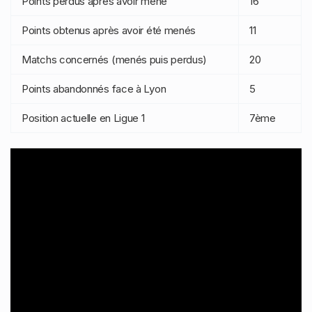
Points perdus après avoir mené
16
Points obtenus après avoir été menés
11
Matchs concernés (menés puis perdus)
20
Points abandonnés face à Lyon
5
Position actuelle en Ligue 1
7ème