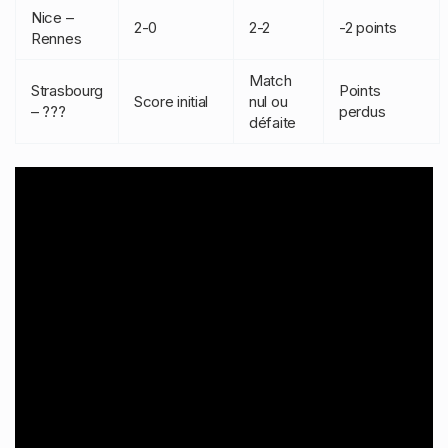
Nice –
2-0
2-2
-2 points
Rennes
Match
Strasbourg
Points
Score initial
nul ou
– ???
perdus
défaite