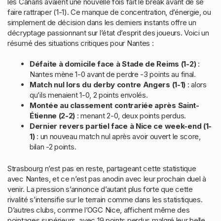
les Canaris avaient une nouvelle fois fait le break avant de se
faire rattraper (1-1). Ce manque de concentration, d’énergie, ou
simplement de décision dans les derniers instants offre un
décryptage passionnant sur l’état d’esprit des joueurs. Voici un
résumé des situations critiques pour Nantes :
Défaite à domicile face à Stade de Reims (1-2)
:
Nantes mène 1-0 avant de perdre -3 points au final.
Match nul lors du derby contre Angers (1-1)
: alors
qu’ils menaient 1-0, 2 points envolés.
Montée au classement contrariée après Saint-
Étienne (2-2)
: menant 2-0, deux points perdus.
Dernier revers partiel face à Nice ce week-end (1-
1)
: un nouveau match nul après avoir ouvert le score,
bilan -2 points.
Strasbourg n’est pas en reste, partageant cette statistique
avec Nantes, et ce n’est pas anodin avec leur prochain duel à
venir. La pression s’annonce d’autant plus forte que cette
rivalité s’intensifie sur le terrain comme dans les statistiques.
D’autres clubs, comme l’OGC Nice, affichent même des
pointages supérieurs, avec 19 points perdus malgré leur belle