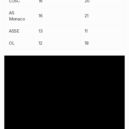
LOSC
16
20
AS
16
21
Monaco
ASSE
13
11
OL
12
18